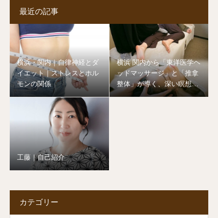
最近の記事
横浜・関内｜自律神経とダ
横浜 関内から「東洋医学ヘ
イエット｜ストレスとホル
ッドマッサージ」と「推拿
モンの関係
整体」が導く、深い瞑想的
リラックス
工藤｜自己紹介
カテゴリー