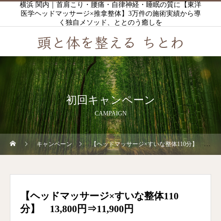
横浜 関内｜首肩こり・腰痛・自律神経・睡眠の質に【東洋
医学ヘッドマッサージ×推拿整体】3万件の施術実績から導
く独自メソッド、ととのう癒しを
頭と体を整える ちとわ
初回キャンペーン
CAMPAIGN
キャンペーン
【ヘッドマッサージ×すいな整体110分】 13,800円⇒11,900円
【ヘッドマッサージ×すいな整体110
分】 13,800円⇒11,900円