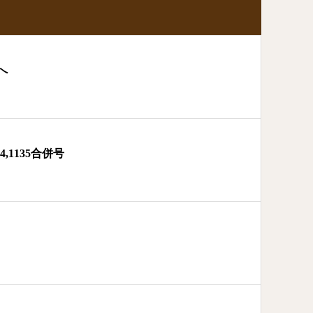
へ
,1135合併号