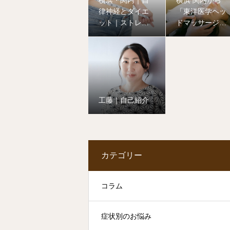
横浜・関内｜自
横浜 関内から
律神経とダイエ
「東洋医学ヘッ
ット｜ストレス
ドマッサージ」
とホルモンの関
と「推拿整体」
係
が導く、深い瞑
想的リラックス
工藤｜自己紹介
カテゴリー
コラム
症状別のお悩み