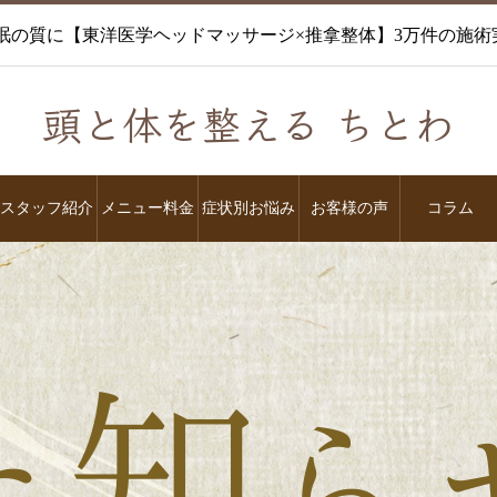
眠の質に【東洋医学ヘッドマッサージ×推拿整体】3万件の施
頭と体を整える ちとわ
スタッフ紹介
メニュー料金
症状別お悩み
お客様の声
コラム