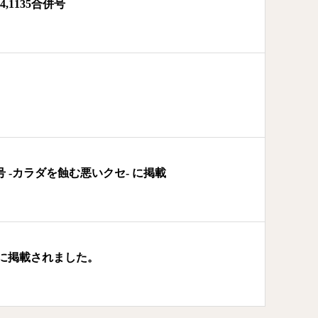
,1135合併号
月号 -カラダを蝕む悪いクセ- に掲載
に掲載されました。