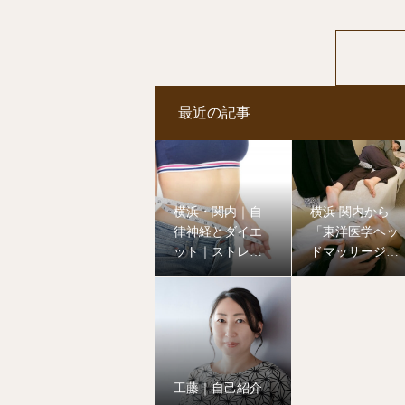
最近の記事
横浜・関内｜自
横浜 関内から
律神経とダイエ
「東洋医学ヘッ
ット｜ストレス
ドマッサージ」
とホルモンの関
と「推拿整体」
係
が導く、深い瞑
想的リラックス
工藤｜自己紹介