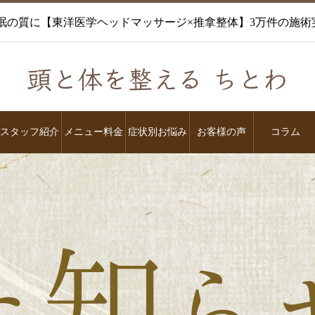
眠の質に【東洋医学ヘッドマッサージ×推拿整体】3万件の施
頭と体を整える ちとわ
スタッフ紹介
メニュー料金
症状別お悩み
お客様の声
コラム